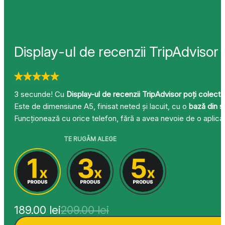
Display-ul de recenzii TripAdvisor
3 secunde! Cu
Display-ul de recenzii TripAdvisor poți colecta 
Este de dimensiune A5, finisat neted și lacuit, cu o
bază din s
Funcționează cu orice telefon, fără a avea nevoie de o aplicaț
TE RUGĂM ALEGE
Prețul
Prețul
189.00
lei
209.00
lei
inițial
curent