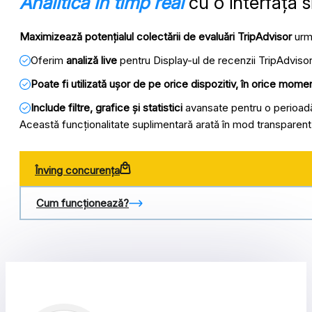
Analitică în timp real
cu o interfață 
Maximizează potențialul colectării de evaluări TripAdvisor
urm
Oferim
analiză live
pentru Display-ul de recenzii TripAdvisor
Poate fi utilizată ușor de pe orice dispozitiv, în orice momen
Include filtre, grafice și statistici
avansate pentru o perioadă 
Această funcționalitate suplimentară arată în mod transparen
Înving concurența
Cum funcționează?