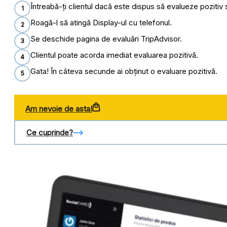
Întreabă-ți clientul dacă este dispus să evalueze pozitiv s
1
Roagă-l să atingă Display-ul cu telefonul.
2
Se deschide pagina de evaluări TripAdvisor.
3
Clientul poate acorda imediat evaluarea pozitivă.
4
Gata! În câteva secunde ai obținut o evaluare pozitivă.
5
Am nevoie de asta!
Ce cuprinde?