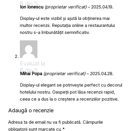
5
din 5
Ion Ionescu
(proprietar verificat)
–
2025.04.19.
Display-ul este vizibil și ajută la obținerea mai
multor recenzii. Reputația online a restaurantului
nostru s-a îmbunătățit semnificativ.
Evaluat la
5
din 5
Mihai Popa
(proprietar verificat)
–
2025.04.28.
Display-ul elegant se potrivește perfect cu decorul
hotelului nostru. Oaspeții pot lăsa recenzii rapid,
ceea ce a dus la o creștere a recenziilor pozitive.
Adaugă o recenzie
Adresa ta de email nu va fi publicată.
Câmpurile
obligatorii sunt marcate cu
*