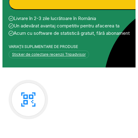
a
este:
fost:
189.00 lei.
Livrare în 2-3 zile lucrătoare în România
209.00 lei.
Un adevărat avantaj competitiv pentru afacerea ta
Acum cu software de statistică gratuit, fără abonament
VARIAȚII SUPLIMENTARE DE PRODUSE
Sticker de colectare recenzii Tripadvisor