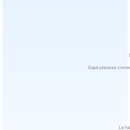
După plasarea comenz
Le fa