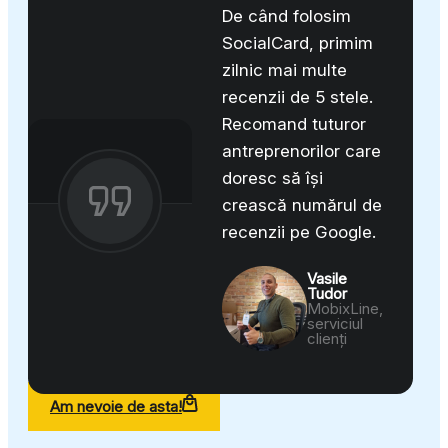
De când folosim
SocialCard, primim
zilnic mai multe
recenzii de 5 stele.
Recomand tuturor
antreprenorilor care
doresc să își
crească numărul de
recenzii pe Google.
Vasile
Tudor
MobixLine,
serviciul
clienți
Am nevoie de asta!