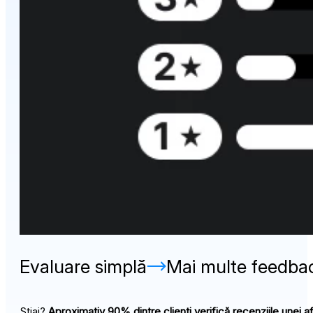
Evaluare simplă
Mai multe feedbac
Știai?
Aproximativ 90% dintre clienți verifică recenziile unei af