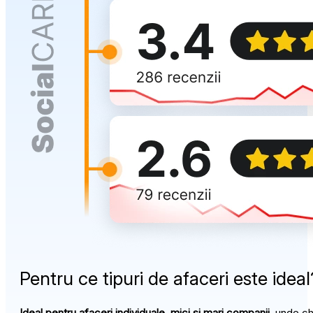
Pentru ce tipuri de afaceri este ideal
Ideal pentru afaceri individuale, mici și mari companii
, unde ch