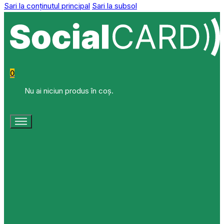
Sari la conținutul principal
Sari la subsol
0
Nu ai niciun produs în coș.