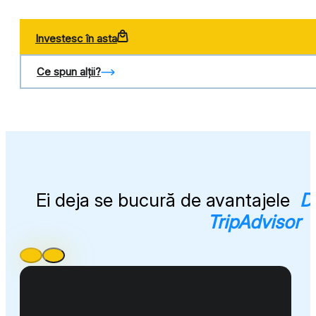
Investesc în asta
Ce spun alții?
Ei deja se bucură de avantajele
Di
TripAdvisor