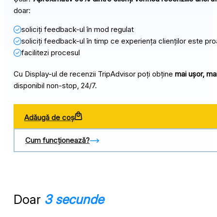
doar:
soliciți feedback-ul în mod regulat
soliciți feedback-ul în timp ce experiența clienților este pr
facilitezi procesul
Cu Display-ul de recenzii TripAdvisor poți obține
mai ușor, mai
disponibil non-stop, 24/7.
Adăugă de coș
Cum funcționează?
Doar
3 secunde