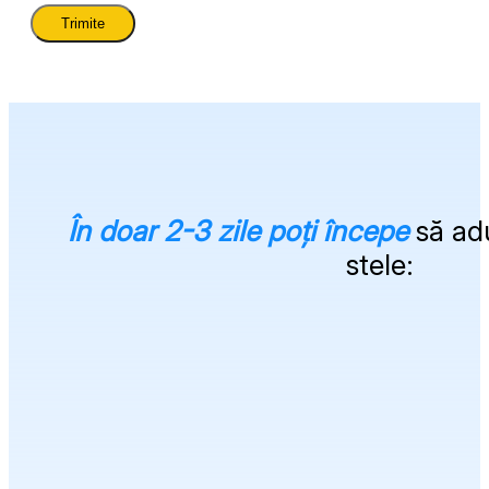
În doar 2-3 zile poți începe
să adu
stele: