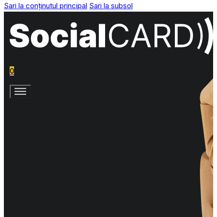
Sari la conținutul principal
Sari la subsol
0