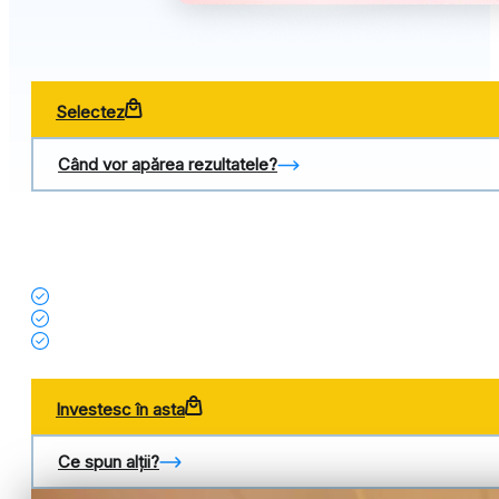
Selectez
Când vor apărea rezultatele?
Investesc în asta
Ce spun alții?